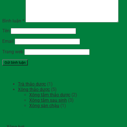
Bình luận
*
Tên
Email
Trang web
Danh mục sản phẩm
Trà thảo dược
(1)
Xông thảo dược
(5)
Xông tắm thảo dược
(2)
Xông tắm sau sinh
(3)
Xông sàn chậu
(1)
Bài viết nổi bật
Xông hơi