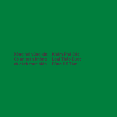
Xông hơi vùng kín:
Khám Phá Các
Có an toàn không
Loại Thảo Dược
và cách thực hiện
Dùng Để Tắm
tại nhà
Nước Nóng Hiệu
Quả Tại Nhà