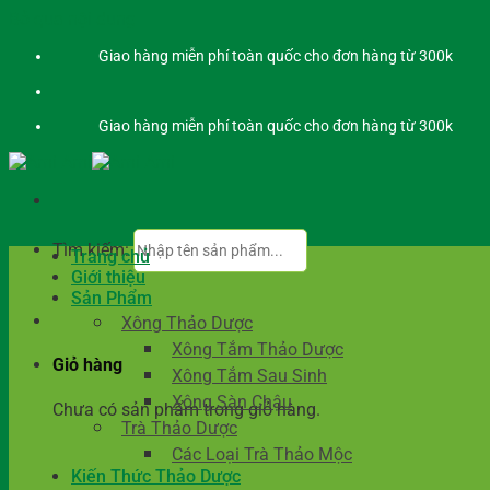
Bỏ qua nội dung
Giao hàng miễn phí toàn quốc cho đơn hàng từ 300k
Giao hàng miễn phí toàn quốc cho đơn hàng từ 300k
Tìm kiếm:
Trang chủ
Giới thiệu
Sản Phẩm
Xông Thảo Dược
Xông Tắm Thảo Dược
Giỏ hàng
Xông Tắm Sau Sinh
Xông Sàn Chậu
Chưa có sản phẩm trong giỏ hàng.
Trà Thảo Dược
Các Loại Trà Thảo Mộc
Kiến Thức Thảo Dược