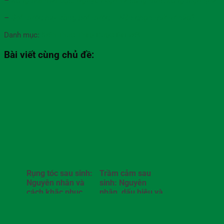
–
Xông hơi thải độc: Nguyên liệu và công thức xông hiệu quả
–
Bơi trước hay xông hơi trước – Nên chọn thứ tự nào?
Danh mục:
Kiến Thức Thảo Dược
Bài viết
Bài viết cùng chủ đề:
Rụng tóc sau sinh:
Trầm cảm sau
Nguyên nhân và
sinh: Nguyên
cách khắc phục
nhân, dấu hiệu và
cách điều trị