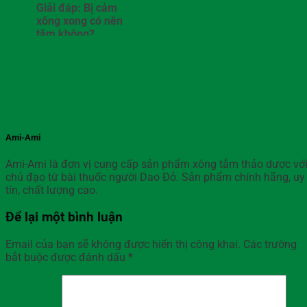
Giải đáp: Bị cảm
xông xong có nên
tắm không?
Ami-Ami
Ami-Ami là đơn vị cung cấp sản phẩm xông tắm thảo dược vớ
chủ đạo từ bài thuốc người Dao Đỏ. Sản phẩm chính hãng, uy
tín, chất lượng cao.
Để lại một bình luận
Email của bạn sẽ không được hiển thị công khai.
Các trường
bắt buộc được đánh dấu
*