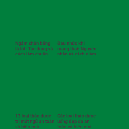
Ngâm chân bằng
Đau nhức khi
lá lốt: Tác dụng và
mang thai: Nguyên
cách làm chuẩn
nhân và cách giảm
đau
13 loại thảo dược
Các loại thảo dược
trị mất ngủ an toàn
uống đẹp da an
và hiệu quả
toàn và hiệu quả