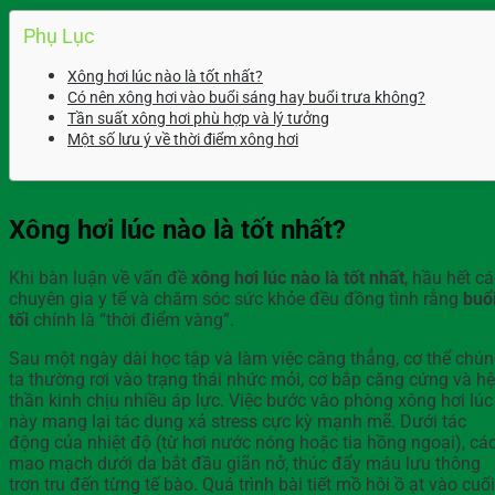
Phụ Lục
Xông hơi lúc nào là tốt nhất?
Có nên xông hơi vào buổi sáng hay buổi trưa không?
Tần suất xông hơi phù hợp và lý tưởng
Một số lưu ý về thời điểm xông hơi
Xông hơi lúc nào là tốt nhất?
Khi bàn luận về vấn đề
xông hơi lúc nào là tốt nhất
, hầu hết c
chuyên gia y tế và chăm sóc sức khỏe đều đồng tình rằng
buổ
tối
chính là “thời điểm vàng”.
Sau một ngày dài học tập và làm việc căng thẳng, cơ thể chú
ta thường rơi vào trạng thái nhức mỏi, cơ bắp căng cứng và hệ
thần kinh chịu nhiều áp lực. Việc bước vào phòng xông hơi lúc
này mang lại tác dụng xả stress cực kỳ mạnh mẽ. Dưới tác
động của nhiệt độ (từ hơi nước nóng hoặc tia hồng ngoại), cá
mao mạch dưới da bắt đầu giãn nở, thúc đẩy máu lưu thông
trơn tru đến từng tế bào. Quá trình bài tiết mồ hôi ồ ạt vào cuối