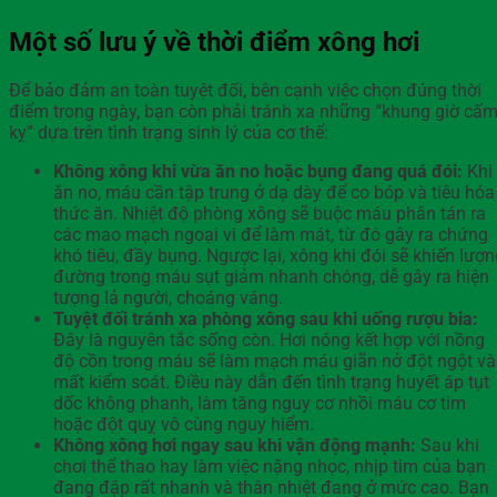
Một số lưu ý về thời điểm xông hơi
Để bảo đảm an toàn tuyệt đối, bên cạnh việc chọn đúng thời
điểm trong ngày, bạn còn phải tránh xa những “khung giờ cấ
kỵ” dựa trên tình trạng sinh lý của cơ thể:
Không xông khi vừa ăn no hoặc bụng đang quá đói:
Khi
ăn no, máu cần tập trung ở dạ dày để co bóp và tiêu hóa
thức ăn. Nhiệt độ phòng xông sẽ buộc máu phân tán ra
các mao mạch ngoại vi để làm mát, từ đó gây ra chứng
khó tiêu, đầy bụng. Ngược lại, xông khi đói sẽ khiến lượn
đường trong máu sụt giảm nhanh chóng, dễ gây ra hiện
tượng lả người, choáng váng.
Tuyệt đối tránh xa phòng xông sau khi uống rượu bia:
Đây là nguyên tắc sống còn. Hơi nóng kết hợp với nồng
độ cồn trong máu sẽ làm mạch máu giãn nở đột ngột và
mất kiểm soát. Điều này dẫn đến tình trạng huyết áp tụt
dốc không phanh, làm tăng nguy cơ nhồi máu cơ tim
hoặc đột quỵ vô cùng nguy hiểm.
Không xông hơi ngay sau khi vận động mạnh:
Sau khi
chơi thể thao hay làm việc nặng nhọc, nhịp tim của bạn
đang đập rất nhanh và thân nhiệt đang ở mức cao. Bạn