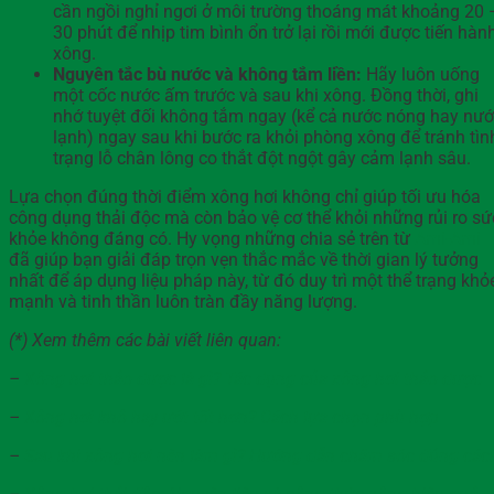
cần ngồi nghỉ ngơi ở môi trường thoáng mát khoảng 20 
30 phút để nhịp tim bình ổn trở lại rồi mới được tiến hàn
xông.
Nguyên tắc bù nước và không tắm liền:
Hãy luôn uống
một cốc nước ấm trước và sau khi xông. Đồng thời, ghi
nhớ tuyệt đối không tắm ngay (kể cả nước nóng hay nư
lạnh) ngay sau khi bước ra khỏi phòng xông để tránh tìn
trạng lỗ chân lông co thắt đột ngột gây cảm lạnh sâu.
Lựa chọn đúng thời điểm xông hơi không chỉ giúp tối ưu hóa
công dụng thải độc mà còn bảo vệ cơ thể khỏi những rủi ro sứ
khỏe không đáng có. Hy vọng những chia sẻ trên từ
Ami-Ami
đã giúp bạn giải đáp trọn vẹn thắc mắc về thời gian lý tưởng
nhất để áp dụng liệu pháp này, từ đó duy trì một thể trạng khỏ
mạnh và tinh thần luôn tràn đầy năng lượng.
(*) Xem thêm các bài viết liên quan:
–
Xông hơi thảo dược là gì? Tác dụng của xông hơi thảo dược
–
Xông hơi khô hay ướt tốt hơn? Cách lựa chọn phù hợp
–
Sau khi xông hơi nên làm gì? Hướng dẫn chăm sóc đúng các