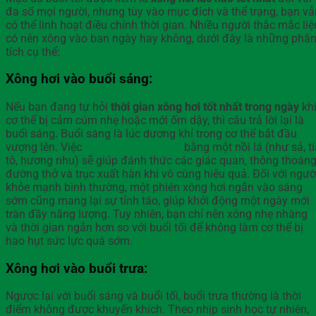
đa số mọi người, nhưng tùy vào mục đích và thể trạng, bạn vẫ
có thể linh hoạt điều chỉnh thời gian. Nhiều người thắc mắc liệ
có nên xông vào ban ngày hay không, dưới đây là những phâ
tích cụ thể:
Xông hơi vào buổi sáng:
Nếu bạn đang tự hỏi
thời gian xông hơi tốt nhất trong ngày
kh
cơ thể bị cảm cúm nhẹ hoặc mới ốm dậy, thì câu trả lời lại là
buổi sáng. Buổi sáng là lúc dương khí trong cơ thể bắt đầu
vượng lên. Việc
xông hơi thảo dược
bằng một nồi lá (như sả, tí
tô, hương nhu) sẽ giúp đánh thức các giác quan, thông thoán
đường thở và trục xuất hàn khí vô cùng hiệu quả. Đối với ngườ
khỏe mạnh bình thường, một phiên xông hơi ngắn vào sáng
sớm cũng mang lại sự tỉnh táo, giúp khởi động một ngày mới
tràn đầy năng lượng. Tuy nhiên, bạn chỉ nên xông nhẹ nhàng
và thời gian ngắn hơn so với buổi tối để không làm cơ thể bị
hao hụt sức lực quá sớm.
Xông hơi vào buổi trưa:
Ngược lại với buổi sáng và buổi tối, buổi trưa thường là thời
điểm không được khuyến khích. Theo nhịp sinh học tự nhiên,