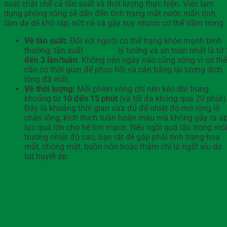
soát chặt chẽ cả tần suất và thời lượng thực hiện. Việc lạm
dụng phòng xông sẽ dẫn đến tình trạng mất nước mãn tính,
làm da dẻ khô ráp, nứt nẻ và gây suy nhược cơ thể trầm trọng.
Về tần suất:
Đối với người có thể trạng khỏe mạnh bình
thường, tần suất
xông hơi
lý tưởng và an toàn nhất là từ
đến 3 lần/tuần
. Không nên ngày nào cũng xông vì cơ thể
cần có thời gian để phục hồi và cân bằng lại lượng dịch
lỏng đã mất.
Về thời lượng:
Mỗi phiên xông chỉ nên kéo dài trong
khoảng từ
10 đến 15 phút
(và tối đa không quá 20 phút)
Đây là khoảng thời gian vừa đủ để nhiệt độ mở rộng lỗ
chân lông, kích thích tuần hoàn máu mà không gây ra á
lực quá lớn cho hệ tim mạch. Nếu ngồi quá lâu trong mô
trường nhiệt độ cao, bạn rất dễ gặp phải tình trạng hoa
mắt, chóng mặt, buồn nôn hoặc thậm chí là ngất xỉu do
tụt huyết áp.