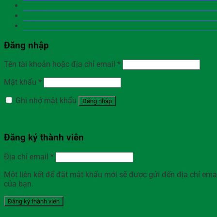
Video
Hỏi Đáp
Giỏ Hàng
Đăng nhập
Tên tài khoản hoặc địa chỉ email
*
Mật khẩu
*
Ghi nhớ mật khẩu
Đăng nhập
Quên mật khẩu?
Đăng ký thành viên
Địa chỉ email
*
Một liên kết để đặt mật khẩu mới sẽ được gửi đến địa chỉ ema
của bạn.
Đăng ký thành viên