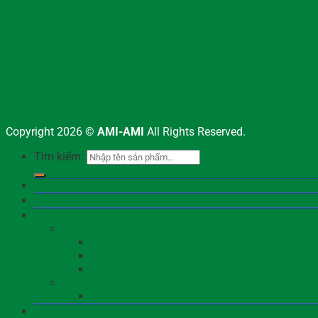
Copyright 2026 ©
AMI-AMI
All Rights Reserved.
Tìm kiếm:
Trang chủ
Giới thiệu
Sản Phẩm
Xông Thảo Dược
Xông Tắm Thảo Dược
Xông Tắm Sau Sinh
Xông Sàn Chậu
Trà Thảo Dược
Các Loại Trà Thảo Mộc
Kiến Thức Thảo Dược