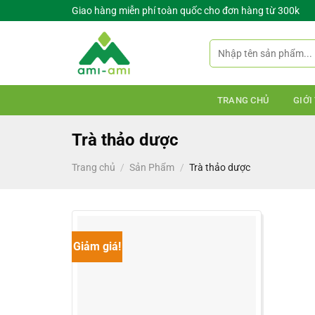
Bỏ
Giao hàng miễn phí toàn quốc cho đơn hàng từ 300k
qua
nội
Tìm
kiếm:
dung
TRANG CHỦ
GIỚI
Trà thảo dược
Trang chủ
/
Sản Phẩm
/
Trà thảo dược
Giảm giá!