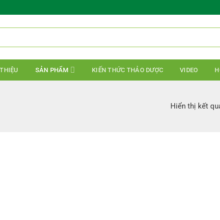
 THIỆU
SẢN PHẨM
KIẾN THỨC THẢO DƯỢC
VIDEO
H
Hiển thị kết qu