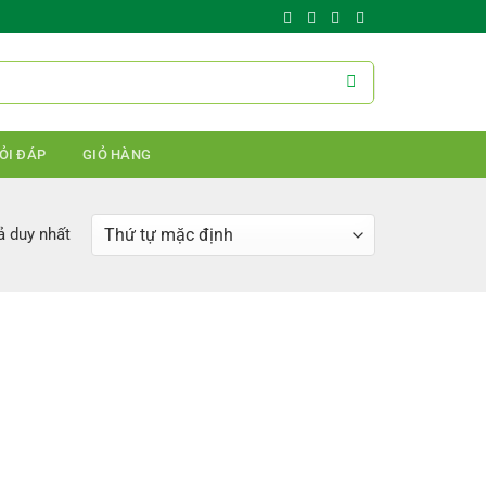
ỎI ĐÁP
GIỎ HÀNG
ả duy nhất