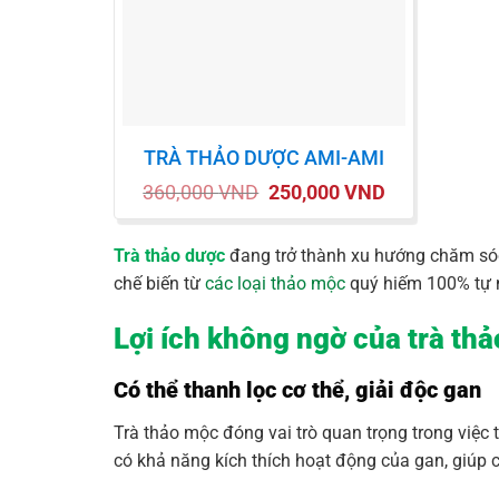
TRÀ THẢO DƯỢC AMI-AMI
Giá
Giá
360,000
VND
250,000
VND
gốc
hiện
là:
tại
360,000 VND.
là:
250,000 VND.
Trà thảo dược
đang trở thành xu hướng chăm sóc 
chế biến từ
các loại thảo mộc
quý hiếm 100% tự n
Lợi ích không ngờ của trà th
Có thể thanh lọc cơ thể, giải độc gan
Trà thảo mộc đóng vai trò quan trọng trong việc
có khả năng kích thích hoạt động của gan, giúp 