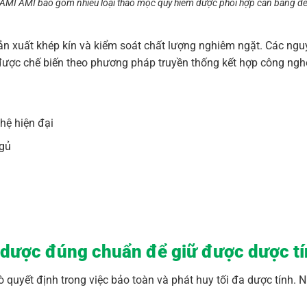
AMI AMI bao gồm nhiều loại thảo mộc quý hiếm được phối hợp cân bằng để m
ản xuất khép kín và kiểm soát chất lượng nghiêm ngặt. Các ngu
ược chế biến theo phương pháp truyền thống kết hợp công nghệ 
hệ hiện đại
ngủ
 dược đúng chuẩn để giữ được dược t
 quyết định trong việc bảo toàn và phát huy tối đa dược tính. N