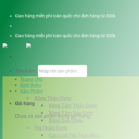
Bỏ qua nội dung
Giao hàng miễn phí toàn quốc cho đơn hàng từ 300k
Giao hàng miễn phí toàn quốc cho đơn hàng từ 300k
Tìm kiếm:
Trang chủ
Giới thiệu
Sản Phẩm
Xông Thảo Dược
Giỏ hàng
Xông Tắm Thảo Dược
Xông Tắm Sau Sinh
Chưa có sản phẩm trong giỏ hàng.
Xông Sàn Chậu
Trà Thảo Dược
Các Loại Trà Thảo Mộc