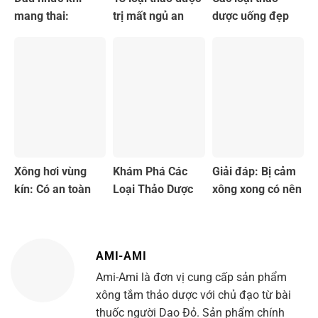
mang thai:
trị mất ngủ an
dược uống đẹp
Nguyên nhân và
toàn và hiệu quả
da an toàn và
cách giảm đau
hiệu quả
Xông hơi vùng
Khám Phá Các
Giải đáp: Bị cảm
kín: Có an toàn
Loại Thảo Dược
xông xong có nên
không và cách
Dùng Để Tắm
tắm không?
thực hiện tại nhà
Nước Nóng Hiệu
Quả Tại Nhà
AMI-AMI
Ami-Ami là đơn vị cung cấp sản phẩm
xông tắm thảo dược với chủ đạo từ bài
thuốc người Dao Đỏ. Sản phẩm chính