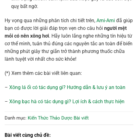
quỵ bất ngờ.
Hy vọng qua những phân tích chi tiết trên,
Ami-Ami
đã giúp
bạn có được lời giải đáp trọn vẹn cho câu hỏi
người mệt
mỏi có nên xông hơi
. Hãy luôn lắng nghe những tín hiệu từ
cơ thể mình, tuân thủ đúng các nguyên tắc an toàn để biến
những phút giây thư giãn trở thành phương thuốc chữa
lành tuyệt vời nhất cho sức khỏe!
(*) Xem thêm các bài viết liên quan:
–
Xông lá ổi có tác dụng gì? Hướng dẫn & lưu ý an toàn
–
Xông bạc hà có tác dụng gì? Lợi ích & cách thực hiện
Danh mục:
Kiến Thức Thảo Dược
Bài viết
Bài viết cùng chủ đề: