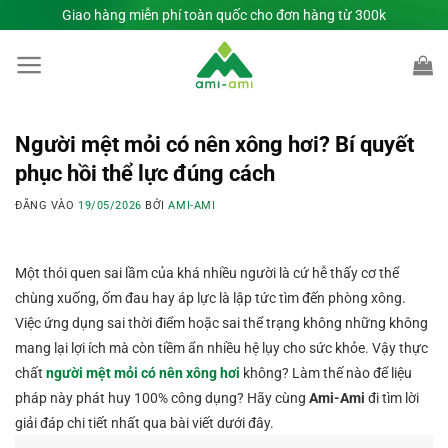
Bỏ
Giao hàng miễn phí toàn quốc cho đơn hàng từ 300k
qua
nội
dung
Người mệt mỏi có nên xông hơi? Bí quyết
phục hồi thể lực đúng cách
ĐĂNG VÀO
19/05/2026
BỞI
AMI-AMI
Một thói quen sai lầm của khá nhiều người là cứ hễ thấy cơ thể
chùng xuống, ốm đau hay áp lực là lập tức tìm đến phòng xông.
Việc ứng dụng sai thời điểm hoặc sai thể trạng không những không
mang lại lợi ích mà còn tiềm ẩn nhiều hệ lụy cho sức khỏe. Vậy thực
chất
người mệt mỏi có nên xông hơi
không? Làm thế nào để liệu
pháp này phát huy 100% công dụng? Hãy cùng
Ami-Ami
đi tìm lời
giải đáp chi tiết nhất qua bài viết dưới đây.