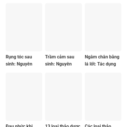
Rụng tóc sau
Trầm cảm sau
Ngâm chân bằng
sinh: Nguyên
sinh: Nguyên
lá lốt: Tác dụng
nhân và cách
nhân, dấu hiệu và
và cách làm
khắc phục
cách điều trị
chuẩn
Đau nhức khi
13 loại thảo dược
Các loại thảo