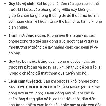
Quy tắc vệ sinh:
Bắt buộc phải tắm rửa sạch sẽ cơ thể
trước khi bước vào phòng xông. Điều này không chỉ
giúp lỗ chân lông thông thoáng để dễ thoát mồ hôi mà
còn ngăn chặn vi khuẩn từ cơ thể bạn phát tán ra không
gian chung.
Tránh nơi đông người:
Không nên tham gia vào các
phòng xông tập thể quá đông đúc, ngột ngạt vì đây là
môi trường lý tưởng để lây nhiễm chéo các bệnh lý về
hô hấp.
Quy tắc bù nước:
Đừng quên uống một cốc nước ấm
trước khi bắt đầu và ngay sau khi kết thúc để bù đắp lại
lượng dịch lỏng đã thất thoát qua tuyến mồ hôi.
Lệnh cấm tuyệt đối:
Sau khi bước ra khỏi phòng xông,
bạn
TUYỆT ĐỐI KHÔNG ĐƯỢC TẮM NGAY
(dù là nước
nóng hay nước lạnh). Hành động này sẽ làm các lỗ
chân lông đang giãn nở bị co thắt đột ngột, dẫn đến
tình trạng nhiễm cảm lạnh sâu hoặc gây ra các cơn đột