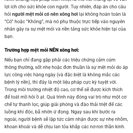
lợi ích cho sức khỏe con người. Tuy nhiên, đáp án cho câu
hỏi
người mệt mỏi có nên xông hơi
lại không hoàn toàn là
“Có” hoặc “Không”, mà nó phụ thuộc trực tiếp vào nguyên
nhân gây ra sự mệt mỏi và nền tảng sức khỏe hiện tại của
bạn.
Trường hợp mệt mỏi NÊN xông hơi:
Nếu bạn chỉ đang gặp phải các triệu chứng cảm cúm
thông thường, sốt nhẹ hoặc đơn thuần là sự mệt mỏi do áp
lực công việc hàng ngày (và đặc biệt là không mắc các
bệnh lý nền), thì đây là một liệu pháp cực kỳ tuyệt vời.
Trong môi trường nhiệt độ cao, cơ thể sẽ được kích thích
để toát mồ hôi ồ ạt. Quá trình này đóng vai trò như một cơ
chế tự thanh lọc, giúp giải phóng và đào thải triệt để các
luồng khí độc, bã nhờn ứ đọng. Ngay sau khi bước ra
ngoài, người bệnh sẽ lập tức cảm nhận được sự nhẹ nhõm,
khoan khoái và dễ chịu lan tỏa khắp các nơ-ron thần kinh.