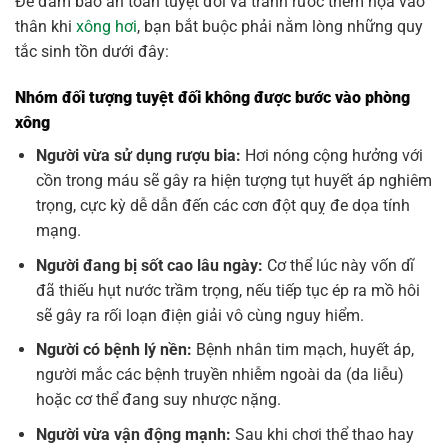
Để đảm bảo an toàn tuyệt đối và tránh rước thêm họa vào
thân khi
xông hơi
, bạn bắt buộc phải nằm lòng những quy
tắc sinh tồn dưới đây:
Nhóm đối tượng tuyệt đối không được bước vào phòng
xông
Người vừa sử dụng rượu bia:
Hơi nóng cộng hưởng với
cồn trong máu sẽ gây ra hiện tượng tụt huyết áp nghiêm
trọng, cực kỳ dễ dẫn đến các cơn đột quỵ đe dọa tính
mạng.
Người đang bị sốt cao lâu ngày:
Cơ thể lúc này vốn dĩ
đã thiếu hụt nước trầm trọng, nếu tiếp tục ép ra mồ hôi
sẽ gây ra rối loạn điện giải vô cùng nguy hiểm.
Người có bệnh lý nền:
Bệnh nhân tim mạch, huyết áp,
người mắc các bệnh truyền nhiễm ngoài da (da liễu)
hoặc cơ thể đang suy nhược nặng.
Người vừa vận động mạnh:
Sau khi chơi thể thao hay