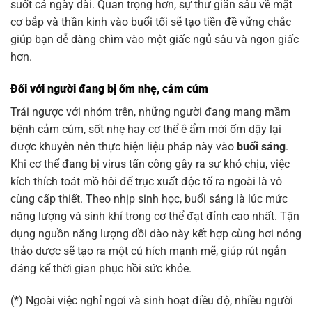
suốt cả ngày dài. Quan trọng hơn, sự thư giãn sâu về mặt
cơ bắp và thần kinh vào buổi tối sẽ tạo tiền đề vững chắc
giúp bạn dễ dàng chìm vào một giấc ngủ sâu và ngon giấc
hơn.
Đối với người đang bị ốm nhẹ, cảm cúm
Trái ngược với nhóm trên, những người đang mang mầm
bệnh cảm cúm, sốt nhẹ hay cơ thể ê ẩm mới ốm dậy lại
được khuyên nên thực hiện liệu pháp này vào
buổi sáng
.
Khi cơ thể đang bị virus tấn công gây ra sự khó chịu, việc
kích thích toát mồ hôi để trục xuất độc tố ra ngoài là vô
cùng cấp thiết. Theo nhịp sinh học, buổi sáng là lúc mức
năng lượng và sinh khí trong cơ thể đạt đỉnh cao nhất. Tận
dụng nguồn năng lượng dồi dào này kết hợp cùng hơi nóng
thảo dược sẽ tạo ra một cú hích mạnh mẽ, giúp rút ngắn
đáng kể thời gian phục hồi sức khỏe.
(*) Ngoài việc nghỉ ngơi và sinh hoạt điều độ, nhiều người