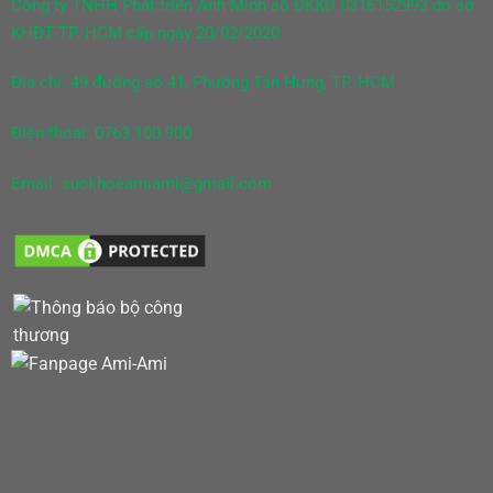
Công ty TNHH Phát triển Anh Minh số ĐKKD 0316152993 do sở
KHĐT TP. HCM cấp ngày 20/02/2020
Địa chỉ: 49 đường số 41, Phường Tân Hưng, TP. HCM
Điện thoại: 0763.100.900
Email: suckhoeamiami@gmail.com