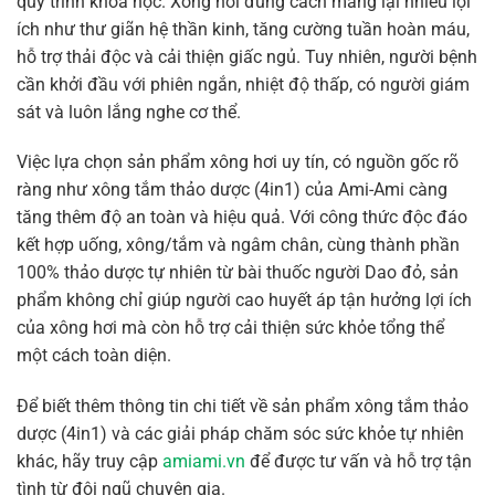
quy trình khoa học. Xông hơi đúng cách mang lại nhiều lợi
ích như thư giãn hệ thần kinh, tăng cường tuần hoàn máu,
hỗ trợ thải độc và cải thiện giấc ngủ. Tuy nhiên, người bệnh
cần khởi đầu với phiên ngắn, nhiệt độ thấp, có người giám
sát và luôn lắng nghe cơ thể.
Việc lựa chọn sản phẩm xông hơi uy tín, có nguồn gốc rõ
ràng như xông tắm thảo dược (4in1) của Ami-Ami càng
tăng thêm độ an toàn và hiệu quả. Với công thức độc đáo
kết hợp uống, xông/tắm và ngâm chân, cùng thành phần
100% thảo dược tự nhiên từ bài thuốc người Dao đỏ, sản
phẩm không chỉ giúp người cao huyết áp tận hưởng lợi ích
của xông hơi mà còn hỗ trợ cải thiện sức khỏe tổng thể
một cách toàn diện.
Để biết thêm thông tin chi tiết về sản phẩm xông tắm thảo
dược (4in1) và các giải pháp chăm sóc sức khỏe tự nhiên
khác, hãy truy cập
amiami.vn
để được tư vấn và hỗ trợ tận
tình từ đội ngũ chuyên gia.