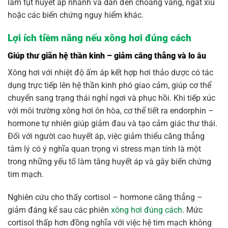
làm tụt huyết áp nhanh và dẫn đến choáng váng, ngất xỉu
hoặc các biến chứng nguy hiểm khác.
Lợi ích tiềm năng nếu xông hơi đúng cách
Giúp thư giãn hệ thần kinh – giảm căng thẳng và lo âu
Xông hơi với nhiệt độ ấm áp kết hợp hơi thảo dược có tác
dụng trực tiếp lên hệ thần kinh phó giao cảm, giúp cơ thể
chuyển sang trạng thái nghỉ ngơi và phục hồi. Khi tiếp xúc
với môi trường xông hơi ôn hòa, cơ thể tiết ra endorphin –
hormone tự nhiên giúp giảm đau và tạo cảm giác thư thái.
Đối với người cao huyết áp, việc giảm thiểu căng thẳng
tâm lý có ý nghĩa quan trọng vì stress mạn tính là một
trong những yếu tố làm tăng huyết áp và gây biến chứng
tim mạch.
Nghiên cứu cho thấy cortisol – hormone căng thẳng –
giảm đáng kể sau các phiên
xông hơi đúng cách
. Mức
cortisol thấp hơn đồng nghĩa với việc hệ tim mạch không