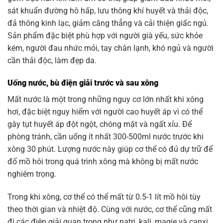
sát khuẩn đường hô hấp, lưu thông khí huyết và thải độc,
đả thông kinh lạc, giảm căng thẳng và cải thiện giấc ngủ.
Sản phẩm đặc biệt phù hợp với người già yếu, sức khỏe
kém, người đau nhức mỏi, tay chân lạnh, khó ngủ và người
cần thải độc, làm đẹp da.
Uống nước, bù điện giải trước và sau xông
Mất nước là một trong những nguy cơ lớn nhất khi xông
hơi, đặc biệt nguy hiểm với người cao huyết áp vì có thể
gây tụt huyết áp đột ngột, chóng mặt và ngất xỉu. Để
phòng tránh, cần uống ít nhất 300-500ml nước trước khi
xông 30 phút. Lượng nước này giúp cơ thể có đủ dự trữ để
đổ mồ hôi trong quá trình xông mà không bị mất nước
nghiêm trọng.
Trong khi xông, cơ thể có thể mất từ 0.5-1 lít mồ hôi tùy
theo thời gian và nhiệt độ. Cùng với nước, cơ thể cũng mất
đi các điện giải quan trọng như natri, kali, magie và canxi.