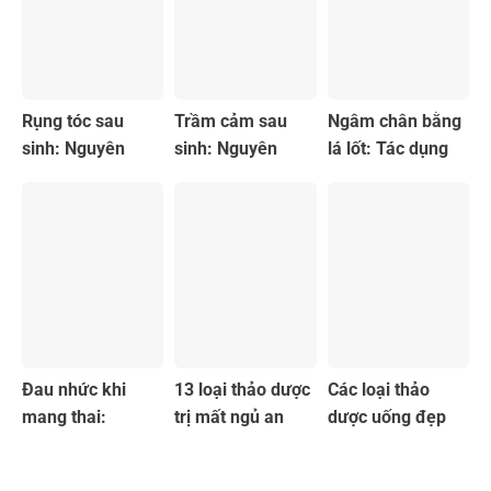
Rụng tóc sau
Trầm cảm sau
Ngâm chân bằng
sinh: Nguyên
sinh: Nguyên
lá lốt: Tác dụng
nhân và cách
nhân, dấu hiệu và
và cách làm
khắc phục
cách điều trị
chuẩn
Đau nhức khi
13 loại thảo dược
Các loại thảo
mang thai:
trị mất ngủ an
dược uống đẹp
Nguyên nhân và
toàn và hiệu quả
da an toàn và
cách giảm đau
hiệu quả