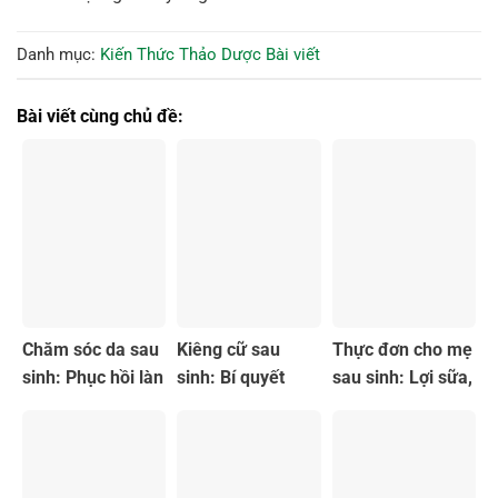
Danh mục:
Kiến Thức Thảo Dược
Bài viết
Bài viết cùng chủ đề:
Chăm sóc da sau
Kiêng cữ sau
Thực đơn cho mẹ
sinh: Phục hồi làn
sinh: Bí quyết
sau sinh: Lợi sữa,
da khỏe đẹp
phục hồi sức
bồi bổ sức khỏe
khỏe