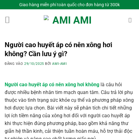
Bỏ
Giao hàng miễn phí toàn quốc cho đơn hàng từ 300k
qua
nội
dung
Người cao huyết áp có nên xông hơi
không? Cần lưu ý gì?
ĐĂNG VÀO
29/10/2025
BỞI
AMI-AMI
Người cao huyết áp có nên xông hơi không
là câu hỏi
được nhiều bệnh nhân tim mạch quan tâm. Câu trả lời phụ
thuộc vào tình trạng sức khỏe cụ thể và phương pháp xông
hơi được lựa chọn. Bài viết này sẽ phân tích chi tiết những
lợi ích tiềm năng của xông hơi đối với người cao huyết áp
khi thực hiện đúng phương pháp, bao gồm khả năng thư
giãn hệ thần kinh, cải thiện tuần hoàn máu, hỗ trợ thải độc
tự nhiên và nâng cao chất lượng giấc ngủ.