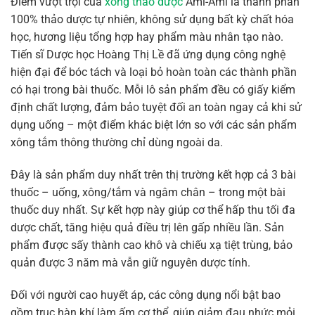
Điểm vượt trội của
xông thảo dược
Ami-Ami là thành phần
100% thảo dược tự nhiên, không sử dụng bất kỳ chất hóa
học, hương liệu tổng hợp hay phẩm màu nhân tạo nào.
Tiến sĩ Dược học Hoàng Thị Lề đã ứng dụng công nghệ
hiện đại để bóc tách và loại bỏ hoàn toàn các thành phần
có hại trong bài thuốc. Mỗi lô sản phẩm đều có giấy kiểm
định chất lượng, đảm bảo tuyệt đối an toàn ngay cả khi sử
dụng uống – một điểm khác biệt lớn so với các sản phẩm
xông tắm thông thường chỉ dùng ngoài da.
Đây là sản phẩm duy nhất trên thị trường kết hợp cả 3 bài
thuốc – uống, xông/tắm và ngâm chân – trong một bài
thuốc duy nhất. Sự kết hợp này giúp cơ thể hấp thu tối đa
dược chất, tăng hiệu quả điều trị lên gấp nhiều lần. Sản
phẩm được sấy thành cao khô và chiếu xạ tiệt trùng, bảo
quản được 3 năm mà vẫn giữ nguyên dược tính.
Đối với người cao huyết áp, các công dụng nổi bật bao
gồm trục hàn khí làm ấm cơ thể, giúp giảm đau nhức mỏi,