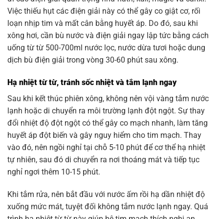
Việc thiếu hụt các điện giải này có thể gây co giật cơ, rối
loạn nhịp tim và mất cân bằng huyết áp. Do đó, sau khi
xông hơi, cần bù nước và điện giải ngay lập tức bằng cách
uống từ từ 500-700ml nước lọc, nước dừa tươi hoặc dung
dịch bù điện giải trong vòng 30-60 phút sau xông.
Hạ nhiệt từ từ, tránh sốc nhiệt và tắm lạnh ngay
Sau khi kết thúc phiên xông, không nên vội vàng tắm nước
lạnh hoặc di chuyển ra môi trường lạnh đột ngột. Sự thay
đổi nhiệt độ đột ngột có thể gây co mạch nhanh, làm tăng
huyết áp đột biến và gây nguy hiểm cho tim mạch. Thay
vào đó, nên ngồi nghỉ tại chỗ 5-10 phút để cơ thể hạ nhiệt
tự nhiên, sau đó di chuyển ra nơi thoáng mát và tiếp tục
nghỉ ngơi thêm 10-15 phút.
Khi tắm rửa, nên bắt đầu với nước ấm rồi hạ dần nhiệt độ
xuống mức mát, tuyệt đối không tắm nước lạnh ngay. Quá
trình hạ nhiệt từ từ này giúp hệ tim mạch thích nghi an