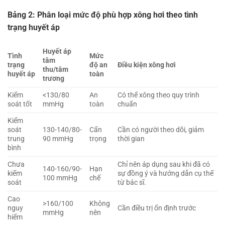
Bảng 2: Phân loại mức độ phù hợp xông hơi theo tình
trạng huyết áp
Huyết áp
Tình
Mức
tâm
trạng
độ an
Điều kiện xông hơi
thu/tâm
huyết áp
toàn
trương
Kiểm
<130/80
An
Có thể xông theo quy trình
soát tốt
mmHg
toàn
chuẩn
Kiểm
soát
130-140/80-
Cẩn
Cần có người theo dõi, giảm
trung
90 mmHg
trọng
thời gian
bình
Chưa
Chỉ nên áp dụng sau khi đã có
140-160/90-
Hạn
kiểm
sự đồng ý và hướng dẫn cụ thể
100 mmHg
chế
soát
từ bác sĩ.
Cao
>160/100
Không
nguy
Cần điều trị ổn định trước
mmHg
nên
hiểm