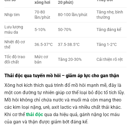
xông hơi
20 phút)
70-80
Tăng nhẹ, bình
Nhịp tim
80-100 lần/phút
lần/phút
thường
Lưu lượng
5-10%
50-70%
Tăng đáng kể
máu da
Nhiệt độ cơ
36.5-37°C
37.5-38.5°C
Tăng 1-2°C
thể
Tốc độ trao
Mức cơ
Tăng 20-30%
Cải thiện rõ rệt
đổi chất
bản
Thải độc qua tuyến mồ hôi – giảm áp lực cho gan thận
Xông hơi kích thích quá trình đổ mồ hôi mạnh mẽ, đây là
một con đường tự nhiên giúp cơ thể loại bỏ độc tố tích lũy.
Mồ hôi không chỉ chứa nước và muối mà còn mang theo
các kim loại nặng, urê, axit lactic và nhiều chất thải khác.
Khi cơ thể
thải độc
qua da hiệu quả, gánh nặng lọc máu
của gan và thận được giảm bớt đáng kể.