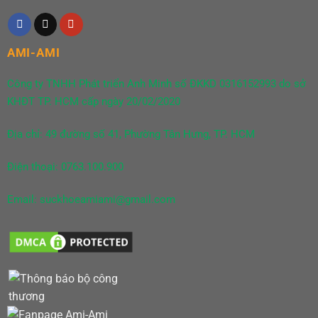
AMI-AMI
Công ty TNHH Phát triển Anh Minh số ĐKKD 0316152993 do sở
KHĐT TP. HCM cấp ngày 20/02/2020
Địa chỉ: 49 đường số 41, Phường Tân Hưng, TP. HCM
Điện thoại: 0763.100.900
Email: suckhoeamiami@gmail.com