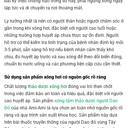
bất kỳ triệu chứng nào trong số này, phải ngừng xông ngay
lập tức và di chuyển ra nơi thoáng mát.
Lý tưởng nhất là nên có người thân hoặc người chăm sóc ở
gần trong khi xông hơi, đặc biệt với người cao tuổi hoặc
những trường hợp huyết áp chưa thực sự ổn định. Người
hỗ trợ có thể kiểm tra tình trạng của bệnh nhân định kỳ mỗi
3-5 phút, sẵn sàng hỗ trợ nếu bệnh nhân cảm thấy khó
chịu, đo huyết áp trước và sau xông để theo dõi biến động,
chuẩn bị nước uống và các phương tiện cấp cứu cần thiết.
Sử dụng sản phẩm xông hơi có nguồn gốc rõ ràng
Chất lượng
thảo dược xông hơi
đóng vai trò then chốt
trong việc đảm bảo an toàn và hiệu quả, đặc biệt với người
cao huyết áp. Sản phẩm
xông tắm thảo dược người Dao
Đỏ
của nhà Ami-Ami là lựa chọn an toàn nhờ nguồn gốc rõ
ràng và quy trình sản xuất khoa học. Sản phẩm này dựa
trên bài thuốc truyền thống của người Dao đỏ vùng Tây