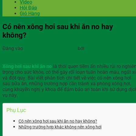
Video
Hỏi Đáp
Giỏ Hàng
Có nên xông hơi sau khi ăn no hay
không?
Đăng vào
07/11/2025
26/05/2026
bởi
Ami-Ami
Xông hơi sau khi ăn no
là thói quen tiềm ẩn nhiều rủi ro nghiê
trọng cho sức khỏe, có thể gây rối loạn tuần hoàn máu, ngất x
và đột quỵ. Bài viết phân tích chi tiết về việc có nên xông hơi
sau bữa ăn, những trường hợp cần tránh xa phòng xông hơi,
cùng khuyến nghị y khoa để đảm bảo an toàn khi sử dụng dịc
vụ này.
Phụ Lục
Có nên xông hơi sau khi ăn no hay không?
Những trường hợp khác không nên xông hơi