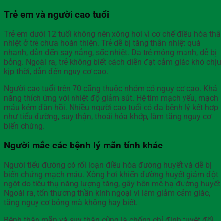
Trẻ em và người cao tuổi
Trẻ em dưới 12 tuổi không nên xông hơi vì cơ chế điều hòa th
nhiệt ở trẻ chưa hoàn thiện. Trẻ dễ bị tăng thân nhiệt quá
nhanh, dẫn đến say nắng, sốc nhiệt. Da trẻ mỏng manh, dễ bị
bỏng. Ngoài ra, trẻ không biết cách diễn đạt cảm giác khó chịu
kịp thời, dẫn đến nguy cơ cao.
Người cao tuổi trên 70 cũng thuộc nhóm có nguy cơ cao. Khả
năng thích ứng với nhiệt độ giảm sút. Hệ tim mạch yếu, mạch
máu kém đàn hồi. Nhiều người cao tuổi có đa bệnh lý kết hợp
như tiểu đường, suy thận, thoái hóa khớp, làm tăng nguy cơ
biến chứng.
Người mắc các bệnh lý mãn tính khác
Người tiểu đường có rối loạn điều hòa đường huyết và dễ bị
biến chứng mạch máu. Xông hơi khiến đường huyết giảm đột
ngột do tiêu thụ năng lượng tăng, gây hôn mê hạ đường huyết
Ngoài ra, tổn thương thần kinh ngoại vi làm giảm cảm giác,
tăng nguy cơ bỏng mà không hay biết.
Bệnh thận mãn và suy thận cũng là chống chỉ định tuyệt đối.