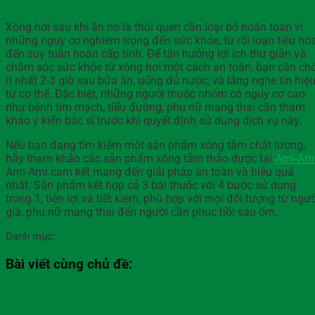
toàn
Xông hơi sau khi ăn no là thói quen cần loại bỏ hoàn toàn vì
những nguy cơ nghiêm trọng đến sức khỏe, từ rối loạn tiêu hó
đến suy tuần hoàn cấp tính. Để tận hưởng lợi ích thư giãn và
chăm sóc sức khỏe từ xông hơi một cách an toàn, bạn cần ch
ít nhất 2-3 giờ sau bữa ăn, uống đủ nước, và lắng nghe tín hiệ
từ cơ thể. Đặc biệt, những người thuộc nhóm có nguy cơ cao
như bệnh tim mạch, tiểu đường, phụ nữ mang thai cần tham
khảo ý kiến bác sĩ trước khi quyết định sử dụng dịch vụ này.
Nếu bạn đang tìm kiếm một sản phẩm xông tắm chất lượng,
hãy tham khảo các sản phẩm xông tắm thảo dược tại
Ami-Am
Ami-Ami cam kết mang đến giải pháp an toàn và hiệu quả
nhất. Sản phẩm kết hợp cả 3 bài thuốc với 4 bước sử dụng
trong 1, tiện lợi và tiết kiệm, phù hợp với mọi đối tượng từ ngư
già, phụ nữ mang thai đến người cần phục hồi sau ốm.
Danh mục:
Kiến Thức Thảo Dược
Bài viết
Bài viết cùng chủ đề: