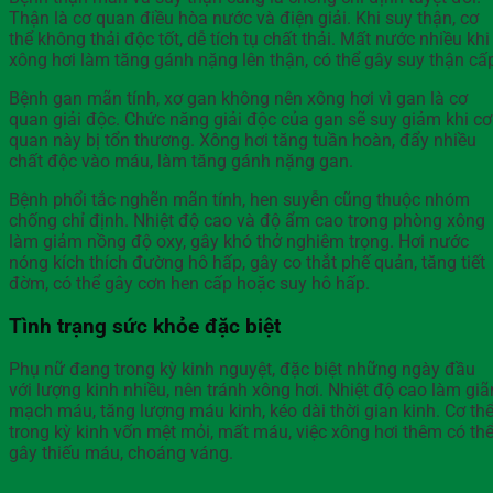
Thận là cơ quan điều hòa nước và điện giải. Khi suy thận, cơ
thể không thải độc tốt, dễ tích tụ chất thải. Mất nước nhiều khi
xông hơi làm tăng gánh nặng lên thận, có thể gây suy thận cấ
Bệnh gan mãn tính, xơ gan không nên xông hơi vì gan là cơ
quan giải độc. Chức năng giải độc của gan sẽ suy giảm khi cơ
quan này bị tổn thương. Xông hơi tăng tuần hoàn, đẩy nhiều
chất độc vào máu, làm tăng gánh nặng gan.
Bệnh phổi tắc nghẽn mãn tính, hen suyễn cũng thuộc nhóm
chống chỉ định. Nhiệt độ cao và độ ẩm cao trong phòng xông
làm giảm nồng độ oxy, gây khó thở nghiêm trọng. Hơi nước
nóng kích thích đường hô hấp, gây co thắt phế quản, tăng tiết
đờm, có thể gây cơn hen cấp hoặc suy hô hấp.
Tình trạng sức khỏe đặc biệt
Phụ nữ đang trong kỳ kinh nguyệt, đặc biệt những ngày đầu
với lượng kinh nhiều, nên tránh xông hơi. Nhiệt độ cao làm giã
mạch máu, tăng lượng máu kinh, kéo dài thời gian kinh. Cơ th
trong kỳ kinh vốn mệt mỏi, mất máu, việc xông hơi thêm có th
gây thiếu máu, choáng váng.