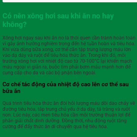
Có nên xông hơi sau khi ăn no hay
không?
Xông hơi ngay sau khi ăn no là thói quen cần tránh hoàn toàn
vì gây ảnh hưởng nghiêm trọng đến hệ tuần hoàn và tiêu hóa.
Khi vừa dùng bữa xong, cơ thể cần tập trung lượng máu lớn
vào dạ dày và ruột để tiêu hóa thức ăn. Trong khi đó, môi
trường xông hơi với nhiệt độ cao từ 70-100°C lại khiến mạch
máu ngoại vi giãn ra, buộc tim phải bơm máu mạnh hơn để
cung cấp cho da và các bộ phận bên ngoài.
Cơ chế tác động của nhiệt độ cao lên cơ thể sau
bữa ăn
Quá trình tiêu hóa thức ăn đòi hỏi lượng máu dồi dào chảy về
đường tiêu hóa, tập trung chủ yếu ở dạ dày, tá tràng và ruột
non. Lúc này, các men tiêu hóa cần môi trường thuận lợi để
phân giải chất dinh dưỡng. Đồng thời, nhu động ruột tăng
cường để đẩy thức ăn di chuyển qua hệ tiêu hóa.