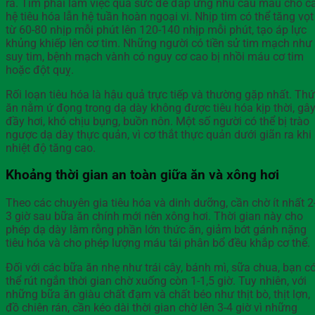
ra. Tim phải làm việc quá sức để đáp ứng nhu cầu máu cho c
hệ tiêu hóa lẫn hệ tuần hoàn ngoại vi. Nhịp tim có thể tăng vọt
từ 60-80 nhịp mỗi phút lên 120-140 nhịp mỗi phút, tạo áp lực
khủng khiếp lên cơ tim. Những người có tiền sử tim mạch như
suy tim, bệnh mạch vành có nguy cơ cao bị nhồi máu cơ tim
hoặc đột quỵ.
Rối loạn tiêu hóa là hậu quả trực tiếp và thường gặp nhất. Th
ăn nằm ứ đọng trong dạ dày không được tiêu hóa kịp thời, gâ
đầy hơi, khó chịu bụng, buồn nôn. Một số người có thể bị trào
ngược dạ dày thực quản, vì cơ thắt thực quản dưới giãn ra khi
nhiệt độ tăng cao.
Khoảng thời gian an toàn giữa ăn và xông hơi
Theo các chuyên gia tiêu hóa và dinh dưỡng, cần chờ ít nhất 2
3 giờ sau bữa ăn chính mới nên xông hơi. Thời gian này cho
phép dạ dày làm rỗng phần lớn thức ăn, giảm bớt gánh nặng
tiêu hóa và cho phép lượng máu tái phân bổ đều khắp cơ thể.
Đối với các bữa ăn nhẹ như trái cây, bánh mì, sữa chua, bạn c
thể rút ngắn thời gian chờ xuống còn 1-1,5 giờ. Tuy nhiên, với
những bữa ăn giàu chất đạm và chất béo như thịt bò, thịt lợn,
đồ chiên rán, cần kéo dài thời gian chờ lên 3-4 giờ vì những