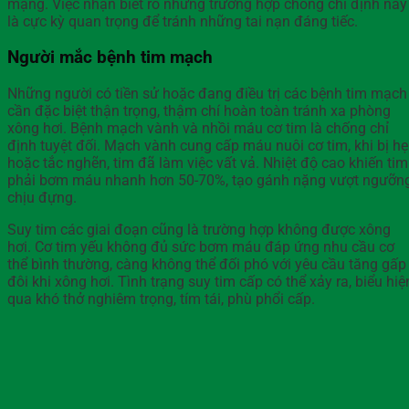
mạng. Việc nhận biết rõ những trường hợp chống chỉ định này
là cực kỳ quan trọng để tránh những tai nạn đáng tiếc.
Người mắc bệnh tim mạch
Những người có tiền sử hoặc đang điều trị các bệnh tim mạch
cần đặc biệt thận trọng, thậm chí hoàn toàn tránh xa phòng
xông hơi. Bệnh mạch vành và nhồi máu cơ tim là chống chỉ
định tuyệt đối. Mạch vành cung cấp máu nuôi cơ tim, khi bị h
hoặc tắc nghẽn, tim đã làm việc vất vả. Nhiệt độ cao khiến tim
phải bơm máu nhanh hơn 50-70%, tạo gánh nặng vượt ngưỡn
chịu đựng.
Suy tim các giai đoạn cũng là trường hợp không được xông
hơi. Cơ tim yếu không đủ sức bơm máu đáp ứng nhu cầu cơ
thể bình thường, càng không thể đối phó với yêu cầu tăng gấp
đôi khi xông hơi. Tình trạng suy tim cấp có thể xảy ra, biểu hiệ
qua khó thở nghiêm trọng, tím tái, phù phổi cấp.