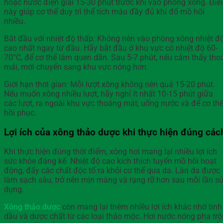
hoặc nước điện giải 15-30 phút trước khi vào phòng xông. Điề
này giúp cơ thể duy trì thể tích máu đầy đủ khi đổ mồ hôi
nhiều.
Bắt đầu với nhiệt độ thấp: Không nên vào phòng xông nhiệt đ
cao nhất ngay từ đầu. Hãy bắt đầu ở khu vực có nhiệt độ 60-
70°C, để cơ thể làm quen dần. Sau 5-7 phút, nếu cảm thấy tho
mái, mới chuyển sang khu vực nóng hơn.
Giới hạn thời gian: Mỗi lượt xông không nên quá 15-20 phút.
Nếu muốn xông nhiều lượt, hãy nghỉ ít nhất 10-15 phút giữa
các lượt, ra ngoài khu vực thoáng mát, uống nước và để cơ th
hồi phục.
Lợi ích của xông thảo dược khi thực hiện đúng các
Khi thực hiện đúng thời điểm, xông hơi mang lại nhiều lợi ích
sức khỏe đáng kể. Nhiệt độ cao kích thích tuyến mồ hôi hoạt
động, đẩy các chất độc tố ra khỏi cơ thể qua da. Làn da được
làm sạch sâu, trở nên mịn màng và rạng rỡ hơn sau mỗi lần s
dụng.
Xông thảo dược
còn mang lại thêm nhiều lợi ích khác nhờ tinh
dầu và dược chất từ các loại thảo mộc. Hơi nước nóng pha trộ