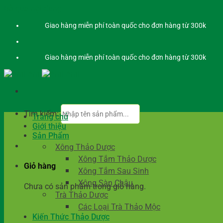
Bỏ qua nội dung
Giao hàng miễn phí toàn quốc cho đơn hàng từ 300k
Giao hàng miễn phí toàn quốc cho đơn hàng từ 300k
Tìm kiếm:
Trang chủ
Giới thiệu
Sản Phẩm
Xông Thảo Dược
Xông Tắm Thảo Dược
Giỏ hàng
Xông Tắm Sau Sinh
Xông Sàn Chậu
Chưa có sản phẩm trong giỏ hàng.
Trà Thảo Dược
Các Loại Trà Thảo Mộc
Kiến Thức Thảo Dược