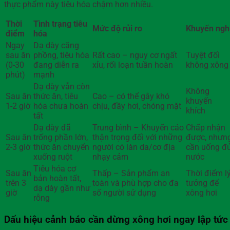
thực phẩm này tiêu hóa chậm hơn nhiều.
Thời
Tình trạng tiêu
Mức độ rủi ro
Khuyến ngh
điểm
hóa
Ngay
Dạ dày căng
sau ăn
phồng, tiêu hóa
Rất cao – nguy cơ ngất
Tuyệt đối
(0-30
đang diễn ra
xỉu, rối loạn tuần hoàn
không xông
phút)
mạnh
Dạ dày vẫn còn
Không
Sau ăn
thức ăn, tiêu
Cao – có thể gây khó
khuyến
1-2 giờ
hóa chưa hoàn
chịu, đầy hơi, chóng mặt
khích
tất
Dạ dày đã
Trung bình – Khuyến cáo
Chấp nhận
Sau ăn
trống phần lớn,
thận trọng đối với những
được, nhưn
2-3 giờ
thức ăn chuyển
người có làn da/cơ địa
cần uống đ
xuống ruột
nhạy cảm
nước
Tiêu hóa cơ
Sau ăn
Thấp – Sản phẩm an
Thời điểm l
bản hoàn tất,
trên 3
toàn và phù hợp cho đa
tưởng để
dạ dày gần như
giờ
số người sử dụng
xông hơi
rỗng
Dấu hiệu cảnh báo cần dừng xông hơi ngay lập tức