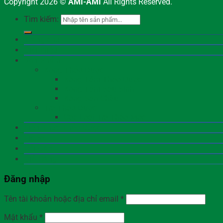
Copyright 2026 ©
AMI-AMI
All Rights Reserved.
Tìm kiếm:
Trang chủ
Giới thiệu
Sản Phẩm
Xông Thảo Dược
Xông Tắm Thảo Dược
Xông Tắm Sau Sinh
Xông Sàn Chậu
Trà Thảo Dược
Các Loại Trà Thảo Mộc
Kiến Thức Thảo Dược
Video
Hỏi Đáp
Giỏ Hàng
Đăng nhập
Tên tài khoản hoặc địa chỉ email
*
Mật khẩu
*