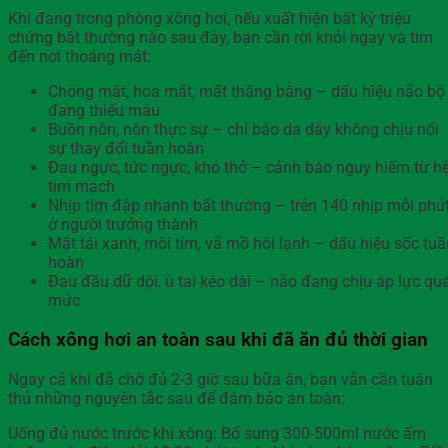
Khi đang trong phòng xông hơi, nếu xuất hiện bất kỳ triệu
chứng bất thường nào sau đây, bạn cần rời khỏi ngay và tìm
đến nơi thoáng mát:
Chóng mặt, hoa mắt, mất thăng bằng – dấu hiệu não bộ
đang thiếu máu
Buồn nôn, nôn thực sự – chỉ báo dạ dày không chịu nổi
sự thay đổi tuần hoàn
Đau ngực, tức ngực, khó thở – cảnh báo nguy hiểm từ h
tim mạch
Nhịp tim đập nhanh bất thường – trên 140 nhịp mỗi phú
ở người trưởng thành
Mặt tái xanh, môi tím, vã mồ hôi lạnh – dấu hiệu sốc tuầ
hoàn
Đau đầu dữ dội, ù tai kéo dài – não đang chịu áp lực qu
mức
Cách xông hơi an toàn sau khi đã ăn đủ thời gian
Ngay cả khi đã chờ đủ 2-3 giờ sau bữa ăn, bạn vẫn cần tuân
thủ những nguyên tắc sau để đảm bảo an toàn:
Uống đủ nước trước khi xông: Bổ sung 300-500ml nước ấm