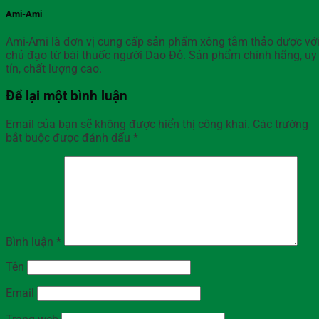
Ami-Ami
Ami-Ami là đơn vị cung cấp sản phẩm xông tắm thảo dược vớ
chủ đạo từ bài thuốc người Dao Đỏ. Sản phẩm chính hãng, uy
tín, chất lượng cao.
Để lại một bình luận
Email của bạn sẽ không được hiển thị công khai.
Các trường
bắt buộc được đánh dấu
*
Bình luận
*
Tên
Email