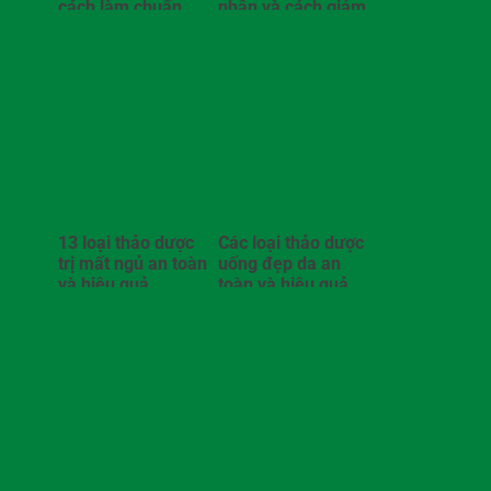
cách làm chuẩn
nhân và cách giảm
đau
13 loại thảo dược
Các loại thảo dược
trị mất ngủ an toàn
uống đẹp da an
và hiệu quả
toàn và hiệu quả