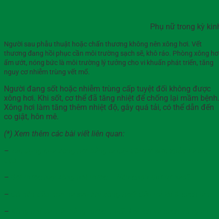
Phụ nữ trong kỳ kin
Người sau phẫu thuật hoặc chấn thương không nên xông hơi. Vết
thương đang hồi phục cần môi trường sạch sẽ, khô ráo. Phòng xông hơ
ẩm ướt, nóng bức là môi trường lý tưởng cho vi khuẩn phát triển, tăng
nguy cơ nhiễm trùng vết mổ.
Người đang sốt hoặc nhiễm trùng cấp tuyệt đối không được
xông hơi. Khi sốt, cơ thể đã tăng nhiệt để chống lại mầm bệnh
Xông hơi làm tăng thêm nhiệt độ, gây quá tải, có thể dẫn đến
co giật, hôn mê.
(*) Xem thêm các bài viết liên quan:
–
Tác dụng của xông hơi bằng lá cây đối với sức khỏe và làm
đẹp
–
Bơi trước hay xông hơi trước – Nên chọn thứ tự nào?
–
Có nên đắp mặt nạ sau khi xông hơi? Câu trả lời & cách làm
–
Xông hơi da mặt bằng nước muối: Lợi ích và cách xông an