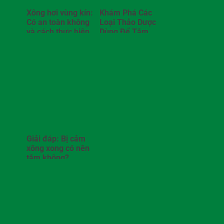
Xông hơi vùng kín:
Khám Phá Các
Có an toàn không
Loại Thảo Dược
và cách thực hiện
Dùng Để Tắm
tại nhà
Nước Nóng Hiệu
Quả Tại Nhà
Giải đáp: Bị cảm
xông xong có nên
tắm không?