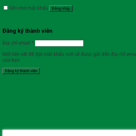
Ghi nhớ mật khẩu
Đăng nhập
Quên mật khẩu?
Đăng ký thành viên
Địa chỉ email
*
Một liên kết để đặt mật khẩu mới sẽ được gửi đến địa chỉ ema
của bạn.
Đăng ký thành viên