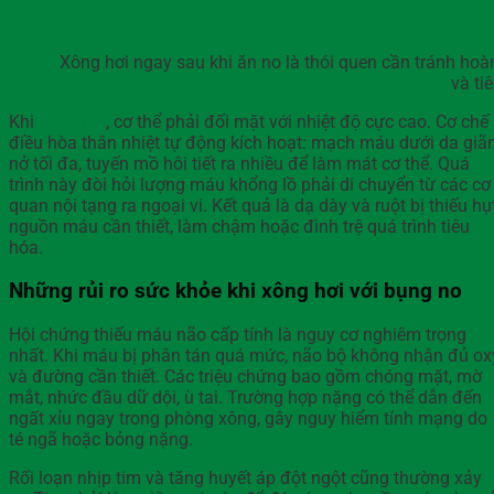
Xông hơi ngay sau khi ăn no là thói quen cần tránh ho
và ti
Khi
xông hơi
, cơ thể phải đối mặt với nhiệt độ cực cao. Cơ chế
điều hòa thân nhiệt tự động kích hoạt: mạch máu dưới da giã
nở tối đa, tuyến mồ hôi tiết ra nhiều để làm mát cơ thể. Quá
trình này đòi hỏi lượng máu khổng lồ phải di chuyển từ các cơ
quan nội tạng ra ngoại vi. Kết quả là dạ dày và ruột bị thiếu hụ
nguồn máu cần thiết, làm chậm hoặc đình trệ quá trình tiêu
hóa.
Những rủi ro sức khỏe khi xông hơi với bụng no
Hội chứng thiếu máu não cấp tính là nguy cơ nghiêm trọng
nhất. Khi máu bị phân tán quá mức, não bộ không nhận đủ ox
và đường cần thiết. Các triệu chứng bao gồm chóng mặt, mờ
mắt, nhức đầu dữ dội, ù tai. Trường hợp nặng có thể dẫn đến
ngất xỉu ngay trong phòng xông, gây nguy hiểm tính mạng do
té ngã hoặc bỏng nặng.
Rối loạn nhịp tim và tăng huyết áp đột ngột cũng thường xảy