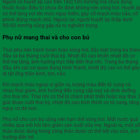
Người có huyết áp cao trên 160/100 mmHg mà chưa dùng
thuốc hoặc điều trị chưa ổn định không nên xông hơi. Huyết á
có thể tăng vọt lên mức nguy hiểm, gây vỡ mạch máu não, vỡ
phình động mạch chủ. Ngược lại, người huyết áp thấp dưới
90/60 mmHg cũng gặp rủi ro nghiêm trọng.
Phụ nữ mang thai và cho con bú
Thai phụ nên tránh hoàn toàn xông hơi, đặc biệt trong ba thán
đầu và ba tháng cuối thai kỳ. Nhiệt độ cao khiến nhiệt độ cơ
thể mẹ tăng, ảnh hưởng trực tiếp đến thai nhi. Trong ba tháng
đầu, khi các cơ quan đang hình thành, nhiệt độ cao có thể gây
dị tật ống thần kinh, tim, não.
Khi mạch máu ngoại vi giãn ra, lượng máu đến tử cung và
nhau thai giảm, ảnh hưởng đến cung cấp oxy và dinh dưỡng
cho thai nhi. Thai nhi có thể bị chậm phát triển hoặc suy thai. 
giai đoạn cuối thai kỳ, nhiệt độ cao kích thích co tử cung, tăng
nguy cơ đẻ non.
Phụ nữ cho con bú cũng nên hạn chế xông hơi. Mất nước quá
nhiều qua mồ hôi làm giảm sản xuất sữa mẹ. Ngoài ra, một số
thảo dược dùng trong xông thảo dược có thể tiết vào sữa, ảnh
hưởng đến trẻ.