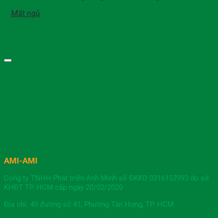
Mất ngủ
Hỗ trợ khách hàng
Điều khoản & Quy định chung
Chính sách vận chuyển
Chính sách thanh toán
Chính sách đổi trả
Chính sách bảo mật
AMI-AMI
Công ty TNHH Phát triển Anh Minh số ĐKKD 0316152993 do sở
KHĐT TP. HCM cấp ngày 20/02/2020
Địa chỉ: 49 đường số 41, Phường Tân Hưng, TP. HCM