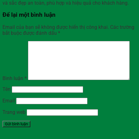
và sắc đẹp an toàn, phù hợp và hiệu quả cho khách hàng.
Để lại một bình luận
Email của bạn sẽ không được hiển thị công khai.
Các trường
bắt buộc được đánh dấu
*
Bình luận
*
Tên
Email
Trang web
Danh mục sản phẩm