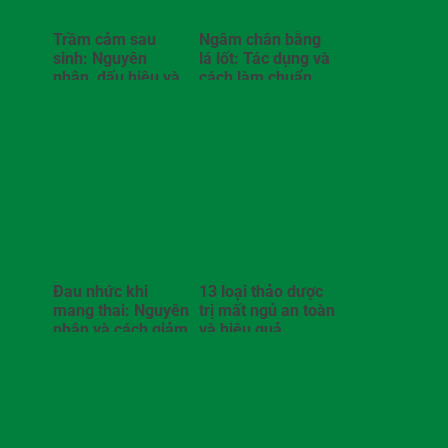
Trầm cảm sau
Ngâm chân bằng
sinh: Nguyên
lá lốt: Tác dụng và
nhân, dấu hiệu và
cách làm chuẩn
cách điều trị
Đau nhức khi
13 loại thảo dược
mang thai: Nguyên
trị mất ngủ an toàn
nhân và cách giảm
và hiệu quả
đau