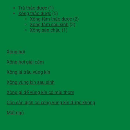
Trà thảo dược
(1)
Xông thảo dược
(5)
Xông tắm thảo dược
(2)
Xông tắm sau sinh
(3)
Xông sàn chậu
(1)
Bài viết nổi bật
Xông hơi
Xông hơi giải cảm
Xông lá trầu vùng kín
Xông vùng kín sau sinh
Xông gì để vùng kín có mùi thơm
Còn sản dịch có xông vùng kín được không
Mất ngủ