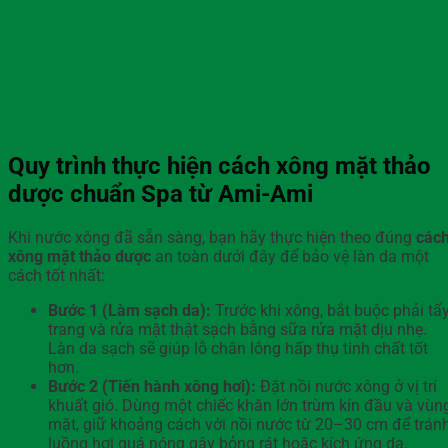
Quy trình thực hiện cách xông mặt thảo
dược chuẩn Spa từ Ami-Ami
Khi nước xông đã sẵn sàng, bạn hãy thực hiện theo đúng
các
xông mặt thảo dược
an toàn dưới đây để bảo vệ làn da một
cách tốt nhất:
Bước 1 (Làm sạch da):
Trước khi xông, bắt buộc phải tẩ
trang và rửa mặt thật sạch bằng sữa rửa mặt dịu nhẹ.
Làn da sạch sẽ giúp lỗ chân lông hấp thụ tinh chất tốt
hơn.
Bước 2 (Tiến hành xông hơi):
Đặt nồi nước xông ở vị trí
khuất gió. Dùng một chiếc khăn lớn trùm kín đầu và vùn
mặt, giữ khoảng cách với nồi nước từ 20–30 cm để trán
luồng hơi quá nóng gây bỏng rát hoặc kích ứng da.