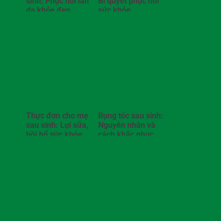
sinh: Phục hồi làn
Bí quyết phục hồi
da khỏe đẹp
sức khỏe
Thực đơn cho mẹ
Rụng tóc sau sinh:
sau sinh: Lợi sữa,
Nguyên nhân và
bồi bổ sức khỏe
cách khắc phục