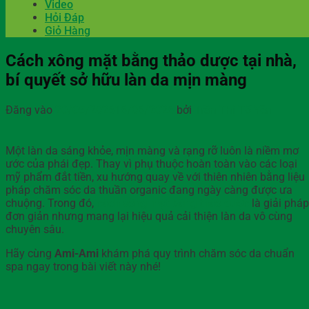
Video
Hỏi Đáp
Giỏ Hàng
Cách xông mặt bằng thảo dược tại nhà,
bí quyết sở hữu làn da mịn màng
Đăng vào
20/05/2026
16/06/2026
bởi
Trần Thị Tố Yên
Một làn da sáng khỏe, mịn màng và rạng rỡ luôn là niềm mơ
ước của phái đẹp. Thay vì phụ thuộc hoàn toàn vào các loại
mỹ phẩm đắt tiền, xu hướng quay về với thiên nhiên bằng liệu
pháp chăm sóc da thuần organic đang ngày càng được ưa
chuộng. Trong đó,
cách xông mặt bằng thảo dược
là giải pháp
đơn giản nhưng mang lại hiệu quả cải thiện làn da vô cùng
chuyên sâu.
Hãy cùng
Ami-Ami
khám phá quy trình chăm sóc da chuẩn
spa ngay trong bài viết này nhé!