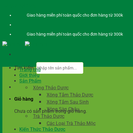
Bỏ qua nội dung
Giao hàng miễn phí toàn quốc cho đơn hàng từ 300k
Giao hàng miễn phí toàn quốc cho đơn hàng từ 300k
Tìm kiếm:
Trang chủ
Giới thiệu
Sản Phẩm
Xông Thảo Dược
Xông Tắm Thảo Dược
Giỏ hàng
Xông Tắm Sau Sinh
Xông Sàn Chậu
Chưa có sản phẩm trong giỏ hàng.
Trà Thảo Dược
Các Loại Trà Thảo Mộc
Kiến Thức Thảo Dược