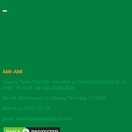
Hỗ trợ khách hàng
Điều khoản & Quy định chung
Chính sách vận chuyển
Chính sách thanh toán
Chính sách đổi trả
Chính sách bảo mật
AMI-AMI
Công ty TNHH Phát triển Anh Minh số ĐKKD 0316152993 do sở
KHĐT TP. HCM cấp ngày 20/02/2020
Địa chỉ: 49 đường số 41, Phường Tân Hưng, TP. HCM
Điện thoại: 0763.100.900
Email: suckhoeamiami@gmail.com