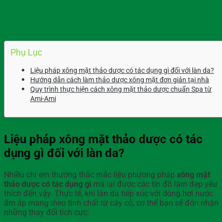
Phụ Lục
Liệu pháp xông mặt thảo dược có tác dụng gì đối với làn da?
Hướng dẫn cách làm thảo dược xông mặt đơn giản tại nhà
Quy trình thực hiện cách xông mặt thảo dược chuẩn Spa từ
Ami-Ami
Liệu pháp xông mặt thảo dược có tác
dụng gì đối với làn da?
Nhiều chị em thường thắc mắc liệu phương pháp
xông mặt
thảo dược có tác dụng gì
mà lại được các tín đồ làm đẹp yêu
thích đến vậy. Thực tế, khi làn da tiếp xúc với dòng hơi nước
ấm áp mang theo tinh chất từ cây cỏ, cơ thể bạn sẽ đón nhận
những thay đổi tích cực: