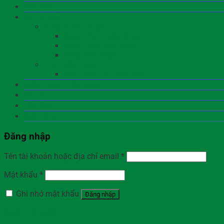
Giới thiệu
Sản Phẩm
Xông Thảo Dược
Xông Tắm Thảo Dược
Xông Tắm Sau Sinh
Xông Sàn Chậu
Trà Thảo Dược
Các Loại Trà Thảo Mộc
Kiến Thức Thảo Dược
Video
Hỏi Đáp
Giỏ Hàng
Đăng nhập
Tên tài khoản hoặc địa chỉ email
*
Mật khẩu
*
Ghi nhớ mật khẩu
Đăng nhập
Quên mật khẩu?