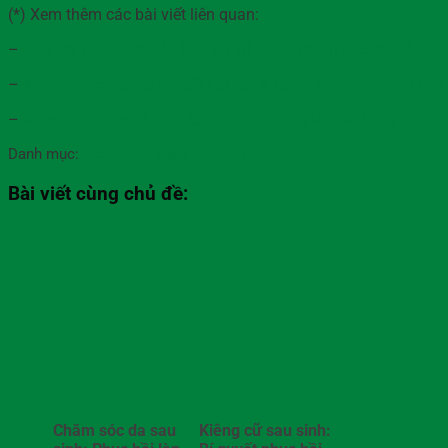
(*) Xem thêm các bài viết liên quan:
–
Sau khi xông mặt nên làm gì? Bí quyết chăm sóc da hiệu qu
–
Xông mặt có tác dụng gì? Lợi ích & Cách xông mặt hiệu quả
–
Xông mặt bằng lá trầu: Công dụng, cách làm và lưu ý an to
Danh mục:
Kiến Thức Thảo Dược
Bài viết
Bài viết cùng chủ đề:
Chăm sóc da sau
Kiêng cữ sau sinh: