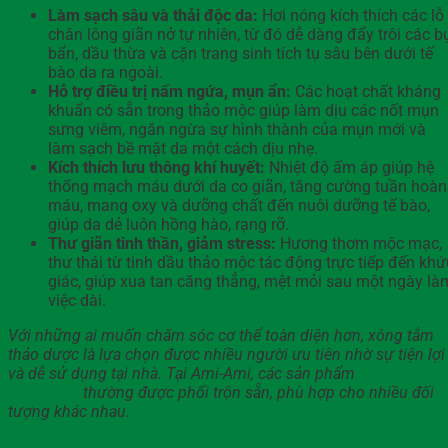
Làm sạch sâu và thải độc da:
Hơi nóng kích thích các lỗ
chân lông giãn nở tự nhiên, từ đó dễ dàng đẩy trôi các b
bẩn, dầu thừa và cặn trang sinh tích tụ sâu bên dưới tế
bào da ra ngoài.
Hỗ trợ điều trị nấm ngứa, mụn ẩn:
Các hoạt chất kháng
khuẩn có sẵn trong thảo mộc giúp làm dịu các nốt mụn
sưng viêm, ngăn ngừa sự hình thành của mụn mới và
làm sạch bề mặt da một cách dịu nhẹ.
Kích thích lưu thông khí huyết:
Nhiệt độ ấm áp giúp hệ
thống mạch máu dưới da co giãn, tăng cường tuần hoàn
máu, mang oxy và dưỡng chất đến nuôi dưỡng tế bào,
giúp da dẻ luôn hồng hào, rạng rỡ.
Thư giãn tinh thần, giảm stress:
Hương thơm mộc mạc,
thư thái từ tinh dầu thảo mộc tác động trực tiếp đến khứ
giác, giúp xua tan căng thẳng, mệt mỏi sau một ngày là
việc dài.
Với những ai muốn chăm sóc cơ thể toàn diện hơn, xông tắm
thảo dược là lựa chọn được nhiều người ưu tiên nhờ sự tiện lợi
và dễ sử dụng tại nhà. Tại Ami-Ami, các sản phẩm
xông tắm
thảo dược
thường được phối trộn sẵn, phù hợp cho nhiều đối
tượng khác nhau.