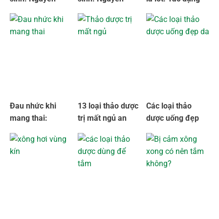
nhân và cách
nhân, dấu hiệu và
và cách làm
khắc phục
cách điều trị
chuẩn
Đau nhức khi
13 loại thảo dược
Các loại thảo
mang thai:
trị mất ngủ an
dược uống đẹp
Nguyên nhân và
toàn và hiệu quả
da an toàn và
cách giảm đau
hiệu quả