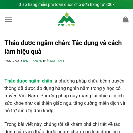
Bỏ
Giao hàng miễn phí toàn quốc cho đơn hàng từ 300k
qua
nội
dung
Thảo dược ngâm chân: Tác dụng và cách
làm hiệu quả
ĐĂNG VÀO
09/10/2025
BỞI
AMI-AMI
Thảo dược ngâm chân
là phương pháp chữa bệnh truyền
thống đã được áp dụng hàng nghìn năm trong y học cổ
truyền Việt Nam. Phương pháp này mang lại nhiều lợi ích
sức khỏe như cải thiện giấc ngủ, tăng cường miễn dịch và
hỗ trợ điều trị đau khớp.
Trong bài viết này, chúng tôi sẽ khám phá chi tiết về tác
dụng của việc thảo dược ngâm chân, các loại dược liệu