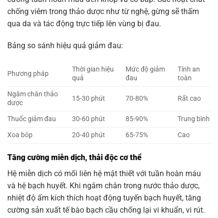
chống viêm trong thảo dược như từ nghệ, gừng sẽ thấm
qua da và tác động trực tiếp lên vùng bị đau.
Bảng so sánh hiệu quả giảm đau:
Thời gian hiệu
Mức độ giảm
Tính an
Phương pháp
quả
đau
toàn
Ngâm chân thảo
15-30 phút
70-80%
Rất cao
dược
Thuốc giảm đau
30-60 phút
85-90%
Trung bình
Xoa bóp
20-40 phút
65-75%
Cao
Tăng cường miễn dịch, thải độc cơ thể
Hệ miễn dịch có mối liên hệ mật thiết với tuần hoàn máu
và hệ bạch huyết. Khi ngâm chân trong nước thảo dược,
nhiệt độ ấm kích thích hoạt động tuyến bạch huyết, tăng
cường sản xuất tế bào bạch cầu chống lại vi khuẩn, vi rút.