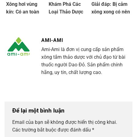
Xông hơi vùng
Khám Phá Các
Giải đáp: Bị cảm
kín: Có an toàn
Loại Thảo Dược
xông xong có nên
không và cách
Dùng Để Tắm
tắm không?
thực hiện tại nhà
Nước Nóng Hiệu
Quả Tại Nhà
AMI-AMI
Ami-Ami là đơn vị cung cấp sản phẩm
xông tắm thảo dược với chủ đạo từ bài
thuốc người Dao Đỏ. Sản phẩm chính
hãng, uy tín, chất lượng cao.
Để lại một bình luận
Email của bạn sẽ không được hiển thị công khai.
Các trường bắt buộc được đánh dấu
*