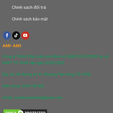
Chính sách đổi trả
Chính sách bảo mật
AMI-AMI
Công ty TNHH Phát triển Anh Minh số ĐKKD 0316152993 do sở
KHĐT TP. HCM cấp ngày 20/02/2020
Địa chỉ: 49 đường số 41, Phường Tân Hưng, TP. HCM
Điện thoại: 0763.100.900
Email: suckhoeamiami@gmail.com