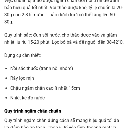
Việc chuẩn bị thảo dược ngâm chân đòi hỏi tỉ mỉ để đảm
bảo hiệu quả tốt nhất. Với thảo dược khô, tỷ lệ chuẩn là 20-
30g cho 2-3 lít nước. Thảo dược tươi có thể tăng lên 50-
80g.
Quy trình sắc: đun sôi nước, cho thảo dược vào và giảm
nhiệt liu riu 15-20 phút. Lọc bỏ bã và để nguội đến 38-42°C.
Dụng cụ cần thiết:
Nồi sắc thuốc (tránh nồi nhôm)
Rây lọc mịn
Chậu ngâm chân cao ít nhất 15cm
Nhiệt kế đo nước
Quy trình ngâm chân chuẩn
Quy trình ngâm chân đúng cách sẽ mang hiệu quả tối đa
và đảm bảo an toàn. Chọn vị trí yên tĩnh, thoáng mát và