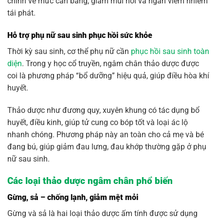
chỉnh về mức cân bằng, giảm mùi hôi và ngăn viêm nhiễm
tái phát.
Hỗ trợ phụ nữ sau sinh phục hồi sức khỏe
Thời kỳ sau sinh, cơ thể phụ nữ cần
phục hồi sau sinh toàn
diện
. Trong y học cổ truyền, ngâm chân thảo dược được
coi là phương pháp “bổ dưỡng” hiệu quả, giúp điều hòa khí
huyết.
Thảo dược như đương quy, xuyên khung có tác dụng bổ
huyết, điều kinh, giúp tử cung co bóp tốt và loại ác lộ
nhanh chóng. Phương pháp này an toàn cho cả mẹ và bé
đang bú, giúp giảm đau lưng, đau khớp thường gặp ở phụ
nữ sau sinh.
Các loại thảo dược ngâm chân phổ biến
Gừng, sả – chống lạnh, giảm mệt mỏi
Gừng và sả là hai loại thảo dược ấm tính được sử dụng